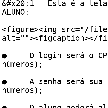
&#x20;1 - Esta é a tela
ALUNO:

<figure><img src="/file
alt=""><figcaption></fi
●     O login será o CP
números);

●     A senha será sua 
números);

●     O aluno poderá al