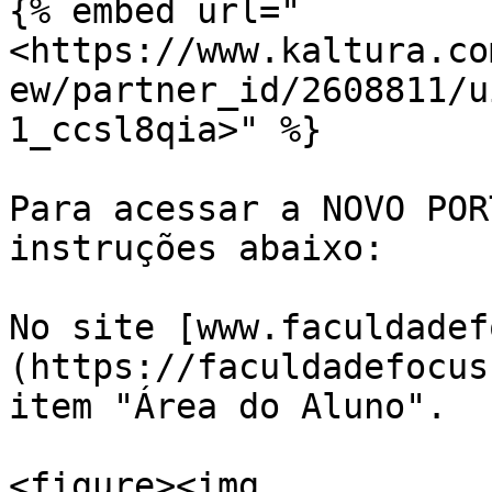
{% embed url="
<https://www.kaltura.co
ew/partner_id/2608811/u
1_ccsl8qia>" %}

Para acessar a NOVO POR
instruções abaixo:

No site [www.faculdadef
(https://faculdadefocus
item "Área do Aluno".

<figure><img 